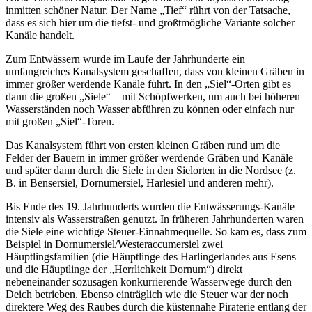
inmitten schöner Natur. Der Name „Tief“ rührt von der Tatsache,
dass es sich hier um die tiefst- und größtmögliche Variante solcher
Kanäle handelt.
Zum Entwässern wurde im Laufe der Jahrhunderte ein
umfangreiches Kanalsystem geschaffen, dass von kleinen Gräben in
immer größer werdende Kanäle führt. In den „Siel“-Orten gibt es
dann die großen „Siele“ – mit Schöpfwerken, um auch bei höheren
Wasserständen noch Wasser abführen zu können oder einfach nur
mit großen „Siel“-Toren.
Das Kanalsystem führt von ersten kleinen Gräben rund um die
Felder der Bauern in immer größer werdende Gräben und Kanäle
und später dann durch die Siele in den Sielorten in die Nordsee (z.
B. in Bensersiel, Dornumersiel, Harlesiel und anderen mehr).
Bis Ende des 19. Jahrhunderts wurden die Entwässerungs-Kanäle
intensiv als Wasserstraßen genutzt. In früheren Jahrhunderten waren
die Siele eine wichtige Steuer-Einnahmequelle. So kam es, dass zum
Beispiel in Dornumersiel/Westeraccumersiel zwei
Häuptlingsfamilien (die Häuptlinge des Harlingerlandes aus Esens
und die Häuptlinge der „Herrlichkeit Dornum“) direkt
nebeneinander sozusagen konkurrierende Wasserwege durch den
Deich betrieben. Ebenso einträglich wie die Steuer war der noch
direktere Weg des Raubes durch die küstennahe Piraterie entlang der