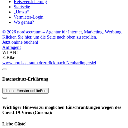
Reiseversicherung
Startseite
„Umzu“
Vermieter-Login
Wo genau?
© 2026 nordseetraum – Agentur für Internet, Marketing, Werbung
Klicken Sie hier, um die Seite nach oben zu scrollen.
Jetzt online buchen!
Anfragen!
WLAN!
E-Bike
www.nordseetraum.de
zurück nach Neuharlingersiel
Datenschutz-Erklärung
dieses Fenster schließen
Wichtiger Hinweis zu möglichen Ein­schränk­ungen wegen des
Covid-19-Virus (Corona):
Liebe Gäste!