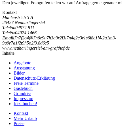
Den jeweiligen Fotografen teilen wir auf Anfrage gerne genauer mit.
Kontakt
Mühlenstrich 5 A
26427 Neuharlingersiel
Telefon
04974 811
Telefax
04974 1466
Email
i
7
n
7
f
2
o
4
@
7
n
6
e
9
u
7
h
3
a
9
r
2
l
3
i
7
n
4
g
2
e
3
r
1
s
6
i
8
e
1
l
4
-
2
a
1
m
3
-
9
g
9
r
7
a
1
f
2
t
9
h
5
o
2
f
3
.
8
d
6
e
5
www.neuharlingersiel-am-grafthof.de
Inhalte
Angebote
Ausstattung
Bilder
Datenschutz-Erklärung
Freie Termine
Gästebuch
Grundriss
Impressum
Jetzt buchen!
Kontakt
Mehr Urlaub
Preise