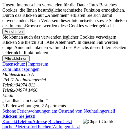
Unsere Internetseiten verwenden für die Dauer Ihres Besuches
Cookies, die Ihnen bestmögliche technische Funktion ermöglichen.
Durch das Klicken auf „Annehmen“ erklären Sie sich damit
einverstanden. Nach Verlassen dieser Internetseiten sowie Schließen
des Internet-Browsers werden diese Cookies wieder gelöscht.
Annehmen
Sie können auch das verwenden jeglicher Cookies verweigern.
Klicken Sie hierzu auf „Alle Ablehnen“. In diesem Fall werden
einige Annehmlichkeiten während des Besuchs dieser Internetseiten
leider nicht funktionieren.
Alle ablehnen
Datenschutz
|
Impressum
Zum Inhalt springen
Mühlenstrich 5 A
26427 Neuharlingersiel
Telefon
04974 811
Telefax
04974 1466
Email
„Landhaus am Grafthof“
3 Ferienwohnungen
,
2 Apartments
Schöne Ferienwohnungen am Ortsrand von Neuharlingersiel!
Klicken Sie jetzt!
Kontakt
Telefon/Adresse
Buchen!
Jetzt
buchen!
Jetzt sofort buchen!
Anfragen!
Jetzt